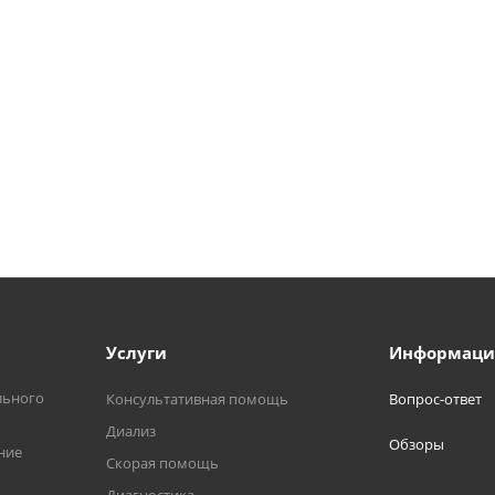
Услуги
Информаци
льного
Консультативная помощь
Вопрос-ответ
Диализ
Обзоры
ние
Скорая помощь