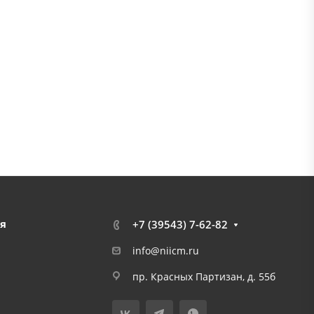
я
+7 (39543) 7-62-82
info@niicm.ru
пр. Красных Партизан, д. 55б