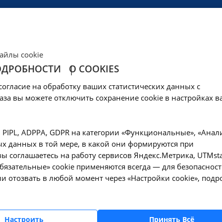
ЦЕНЫ
КЛИНИКА
ОБРАЗОВАНИЕ
СОЦОБЕСПЕЧЕНИ
айлы cookie
ОДРОБНОСТИ
О COOKIES
тел класса к корон
согласие на обработку ваших статистических данных с
RS CoV-2 в крови - А
аза вы можете отключить сохранение cookie в настройках в
ком
, PIPL, ADPPA, GDPR на категории «Функциональные», «Анал
х данных в той мере, в какой они формируются при
ы соглашаетесь на работу сервисов Яндекс.Метрика, UTMsta
—
COVID-19
Определение антител класса к короновирусу в крови М (I
«Обязательные» cookie применяются всегда — для безопасност
и отозвать в любой момент через «Настройки cookie», подр
Оформите заявку на сайте, мы свяжемся с вам
Настроить
Принять Всё
ближайшее время и ответим на все интересу