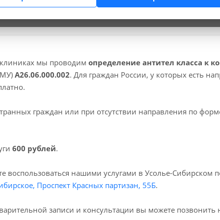
вопросы.
 клиниках мы проводим
определение антител класса к кор
НМУ)
А26.06.000.002
. Для граждан России, у которых есть н
латно.
транных граждан или при отсутствии направления по форм
уги
600 рублей
.
е воспользоваться нашими услугами в Усолье-Сибирском по
ибирское, Проспект Красных партизан, 55Б
.
варительной записи и консультации вы можете позвонить 