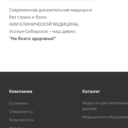
Современная доказательная медицина
без страха и боли.
НИИ КЛИНИЧЕСКОЙ МЕДИЦИНЫ,
Усолье-Сибирское – наш девиз:
"На благо здоровья!"
Компания
Каталог
Жидкости для перитонеа
О клинике
диализа
Специалисты
Медицинское оборудова
Возможности