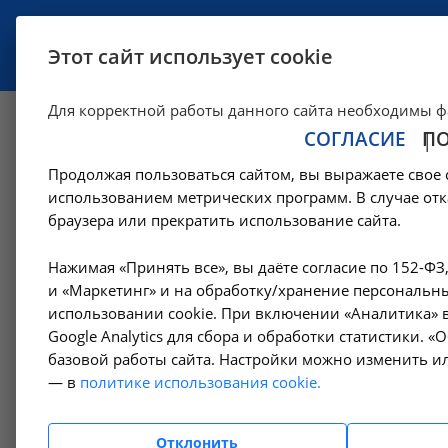
УСЛУГИ
СПЕЦИАЛИСТЫ
Этот сайт использует cookie
Для корректной работы данного сайта необходимы ф
СОГЛАСИЕ
П
Определение анти
Продолжая пользоваться сайтом, вы выражаете свое 
крови М (Ig М) SA
использованием метрических программ. В случае отк
браузера или прекратить использование сайта.
в Усолье-Сибирс
Нажимая «Принять все», вы даёте согласие по 152-ФЗ
и «Маркетинг» и на обработку/хранение персональны
использовании cookie. При включении «Аналитика» в
—
—
Цены в Усолье-Сибирском
Лабораторные исследования
Google Analytics для сбора и обработки статистики. 
базовой работы сайта. Настройки можно изменить ил
— в
политике использования cookie.
Амбулаторно-
поликлинические услуги
Отклонить