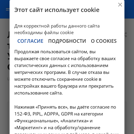
Этот сайт использует cookie
Для корректной работы данного сайта
Локальная
необходимы файлы cookie
СОГЛАСИЕ
ПОДРОБНОСТИ
О COOKIES
терапия - 7.1.2 в
Продолжая пользоваться сайтом, вы
Усолье-
выражаете свое согласие на обработку ваших
Сибирском
статистических данных с использованием
метрических программ. В случае отказа вы
—
Цены в Усолье-Сибирском
можете отключить сохранение cookie в
Манипуляции ревматолога
настройках вашего браузера или прекратить
—
Локальная терапия - 7.1.2 в Усолье-Сибирском
использование сайта.
Нажимая «Принять все», вы даёте согласие по
Оформите заявку на сайте,
1000 ₽
152-ФЗ, PIPL, ADPPA, GDPR на категории
мы свяжемся с вами в
«Функциональные», «Аналитика» и
«Маркетинг» и на обработку/хранение
ближайшее время и ответим