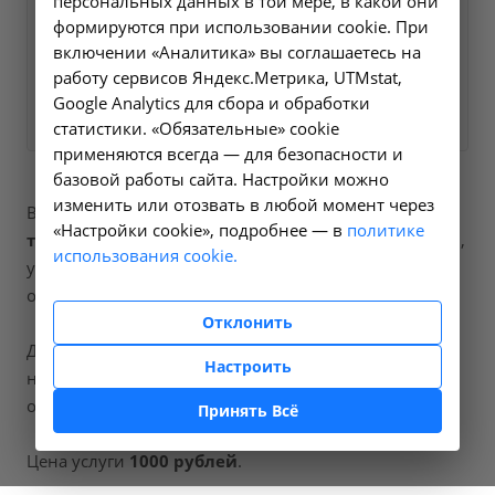
персональных данных в той мере, в какой они
на все интересующие
формируются при использовании cookie. При
вопросы.
включении «Аналитика» вы соглашаетесь на
работу сервисов Яндекс.Метрика, UTMstat,
Заказать услугу
Google Analytics для сбора и обработки
статистики. «Обязательные» cookie
применяются всегда — для безопасности и
базовой работы сайта. Настройки можно
изменить или отозвать в любой момент через
В наших клиниках мы проводим
локальная
«Настройки cookie», подробнее — в
политике
терапия
, код услуги (НМУ)
7.1.2
. Для граждан России,
использования cookie.
у которых есть направление, медицинская помощь
оказывается по полису ОМС бесплатно.
Отклонить
Для иностранных граждан или при отсутствии
Настроить
направления по форме 057/у медицинская помощь
оказывается на платной основе.
Принять Всё
Цена услуги
1000 рублей
.