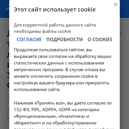
Этот сайт использует cookie
Для корректной работы данного сайта
Локальная
необходимы файлы cookie
СОГЛАСИЕ
ПОДРОБНОСТИ
О COOKIES
терапия (с
Продолжая пользоваться сайтом, вы
лекарством
выражаете свое согласие на обработку ваших
пациента) - 7.1.1 в
статистических данных с использованием
метрических программ. В случае отказа вы
Усолье-
можете отключить сохранение cookie в
настройках вашего браузера или прекратить
Сибирском
использование сайта.
—
Цены в Усолье-Сибирском
Манипуляции ревматолога
Нажимая «Принять все», вы даёте согласие по
—
152-ФЗ, PIPL, ADPPA, GDPR на категории
Локальная терапия (с лекарством пациента) - 7.1.1 в Усолье-
«Функциональные», «Аналитика» и
Сибирском
«Маркетинг» и на обработку/хранение