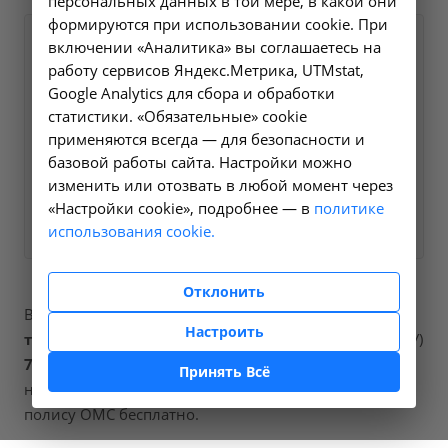
персональных данных в той мере, в какой они
формируются при использовании cookie. При
Оформите заявку на сайте,
включении «Аналитика» вы соглашаетесь на
700 ₽
работу сервисов Яндекс.Метрика, UTMstat,
мы свяжемся с вами в
Google Analytics для сбора и обработки
ближайшее время и ответим
статистики. «Обязательные» cookie
на все интересующие
применяются всегда — для безопасности и
вопросы.
базовой работы сайта. Настройки можно
изменить или отозвать в любой момент через
«Настройки cookie», подробнее — в
Заказать услугу
политике
использования cookie.
Отклонить
В наших клиниках мы проводим
локальная
Настроить
терапия (с лекарством пациента)
, код услуги (НМУ)
7.1.1
. Для граждан России, у которых есть
Принять Всё
направление, медицинская помощь оказывается по
полису ОМС бесплатно.