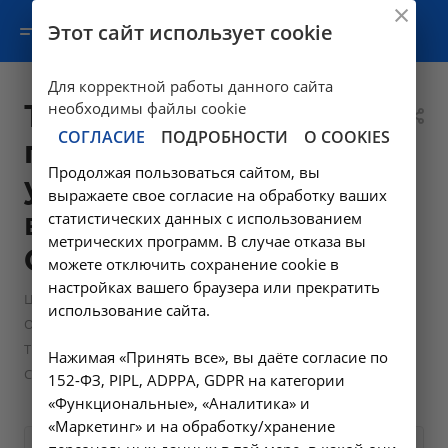
Этот сайт использует cookie
Для корректной работы данного сайта
Тромбэктомия
необходимы файлы cookie
СОГЛАСИЕ
ПОДРОБНОСТИ
О COOKIES
геморроидальных
Продолжая пользоваться сайтом, вы
узлов - А16.19.044
выражаете свое согласие на обработку ваших
в Усолье-
статистических данных с использованием
метрических программ. В случае отказа вы
Сибирском
можете отключить сохранение cookie в
настройках вашего браузера или прекратить
—
Цены в Усолье-Сибирском
использование сайта.
—
Операции и манипуляции колопроктолога
Тромбэктомия геморроидальных узлов - А16.19.044 в Усолье-
Нажимая «Принять все», вы даёте согласие по
Сибирском
152-ФЗ, PIPL, ADPPA, GDPR на категории
«Функциональные», «Аналитика» и
«Маркетинг» и на обработку/хранение