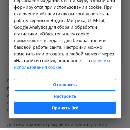
персональных данных в той мере, в какой они
Оформите заявку на сайте,
7600 ₽
формируются при использовании cookie. При
мы свяжемся с вами в
включении «Аналитика» вы соглашаетесь на
ближайшее время и ответим
работу сервисов Яндекс.Метрика, UTMstat,
Google Analytics для сбора и обработки
на все интересующие
статистики. «Обязательные» cookie
вопросы.
применяются всегда — для безопасности и
базовой работы сайта. Настройки можно
Заказать услугу
изменить или отозвать в любой момент через
«Настройки cookie», подробнее — в
политике
использования cookie.
В наших клиниках мы проводим
тромбэктомия
Отклонить
геморроидальных узлов
, код услуги (НМУ)
А16.19.044
. Для граждан России, у которых есть
Настроить
направление, медицинская помощь оказывается по
Принять Всё
полису ОМС бесплатно.
Для иностранных граждан или при отсутствии