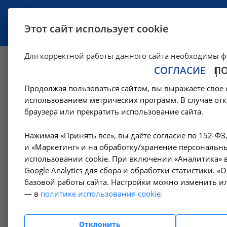
УСЛУГИ
СПЕЦИАЛИСТЫ
Этот сайт использует cookie
Для корректной работы данного сайта необходимы ф
СОГЛАСИЕ
П
Медицинская эва
Продолжая пользоваться сайтом, вы выражаете свое 
спуском пациента
использованием метрических программ. В случае отк
браузера или прекратить использование сайта.
границы города Ир
Нажимая «Принять все», вы даёте согласие по 152-ФЗ
и «Маркетинг» и на обработку/хранение персональны
23.18 в Усолье-С
использовании cookie. При включении «Аналитика» в
Google Analytics для сбора и обработки статистики. 
базовой работы сайта. Настройки можно изменить ил
—
—
Цены в Усолье-Сибирском
Скорая медицинская помощь
— в
политике использования cookie.
Медицинская эвакуация пациента с подъемом и спуском пациента 
Отклонить