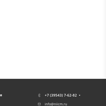
я
+7 (39543) 7-62-82
info@niicm.ru