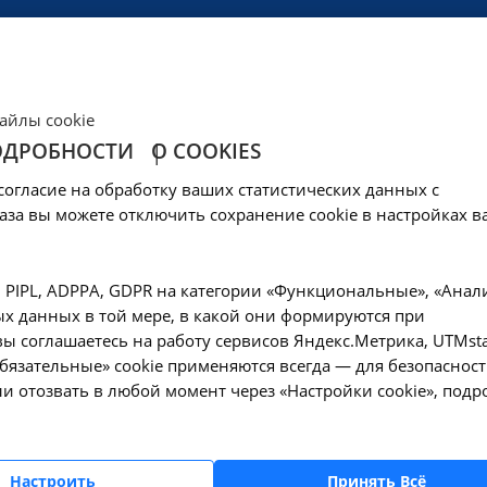
ЦЕНЫ
КЛИНИКА
ОБРАЗОВАНИЕ
СОЦОБЕСПЕЧЕНИ
айлы cookie
ОДРОБНОСТИ
О COOKIES
куация пациента с 
согласие на обработку ваших статистических данных с
 на носилках (свыше
аза вы можете отключить сохранение cookie в настройках в
кутска-1 типа удале
, PIPL, ADPPA, GDPR на категории «Функциональные», «Анал
х данных в той мере, в какой они формируются при
ибирском
ы соглашаетесь на работу сервисов Яндекс.Метрика, UTMsta
«Обязательные» cookie применяются всегда — для безопасност
и отозвать в любой момент через «Настройки cookie», подр
—
Медицинская эвакуация
на носилках (свыше 10 км от границы города Иркутска-1 типа удаленно
Настроить
Принять Всё