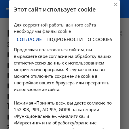
Этот сайт использует cookie
Для корректной работы данного сайта
Медицинская
необходимы файлы cookie
СОГЛАСИЕ
ПОДРОБНОСТИ
О COOKIES
эвакуация
Продолжая пользоваться сайтом, вы
пациента с
выражаете свое согласие на обработку ваших
подозрением на
статистических данных с использованием
метрических программ. В случае отказа вы
новую
можете отключить сохранение cookie в
настройках вашего браузера или прекратить
короновирусную
использование сайта.
инфекцию COVID
Нажимая «Принять все», вы даёте согласие по
19 (в пределах
152-ФЗ, PIPL, ADPPA, GDPR на категории
города Иркутска и
«Функциональные», «Аналитика» и
«Маркетинг» и на обработку/хранение
за пределами до