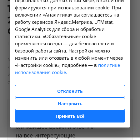
персональных данных в той мере, в какой они
10 км от границы -
формируются при использовании cookie. При
включении «Аналитика» вы соглашаетесь на
23.12 в Усолье-
работу сервисов Яндекс.Метрика, UTMstat,
Сибирском
Google Analytics для сбора и обработки
статистики. «Обязательные» cookie
применяются всегда — для безопасности и
—
Цены в Усолье-Сибирском
Скорая медицинская помощь
базовой работы сайта. Настройки можно
—
—
Медицинская эвакуация
изменить или отозвать в любой момент через
Медицинская эвакуация пациента с подозрением на новую
«Настройки cookie», подробнее — в
политике
короновирусную инфекцию COVID 19 (в пределах города
использования cookie.
Иркутска и за пределами до 10 км от границы - 23.12 в Усолье-
Сибирском
Отклонить
Настроить
Оформите заявку на сайте,
3900 ₽
Принять Всё
мы свяжемся с вами в
ближайшее время и ответим
на все интересующие