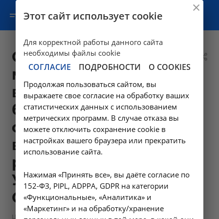
Этот сайт использует cookie
Для корректной работы данного сайта
Сопровождение
необходимы файлы cookie
СОГЛАСИЕ
ПОДРОБНОСТИ
О COOKIES
мероприятий
Продолжая пользоваться сайтом, вы
врачебной
выражаете свое согласие на обработку ваших
бригадой в
статистических данных с использованием
метрических программ. В случае отказа вы
составе: 1 врач,
можете отключить сохранение cookie в
настройках вашего браузера или прекратить
водитель (за 1 час
использование сайта.
работы) - 23.34 в
Нажимая «Принять все», вы даёте согласие по
Усолье-
152-ФЗ, PIPL, ADPPA, GDPR на категории
Сибирском
«Функциональные», «Аналитика» и
«Маркетинг» и на обработку/хранение
—
Цены в Усолье-Сибирском
Скорая медицинская помощь