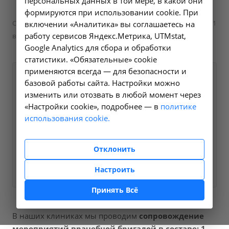
персональных данных в той мере, в какой они
—
—
Медицинское сопровождение
формируются при использовании cookie. При
Сопровождение мероприятий врачебной бригадой в составе: 1
включении «Аналитика» вы соглашаетесь на
работу сервисов Яндекс.Метрика, UTMstat,
врач, водитель (за 1 час работы) - 23.34 в Усолье-Сибирском
Google Analytics для сбора и обработки
статистики. «Обязательные» cookie
применяются всегда — для безопасности и
Оформите заявку на сайте,
4000 ₽
базовой работы сайта. Настройки можно
мы свяжемся с вами в
изменить или отозвать в любой момент через
«Настройки cookie», подробнее — в
политике
ближайшее время и ответим
использования cookie.
на все интересующие
вопросы.
Отклонить
Заказать услугу
Настроить
Принять Всё
В наших клиниках мы проводим
сопровождение
мероприятий врачебной бригадой в составе: 1