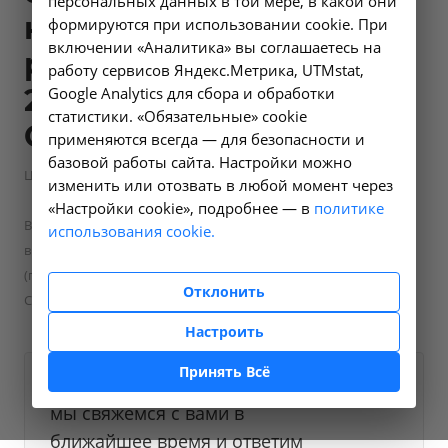
персональных данных в той мере, в какой они
капельницы) при
формируются при использовании cookie. При
включении «Аналитика» вы соглашаетесь на
различных забо -
работу сервисов Яндекс.Метрика, UTMstat,
23.31 в Усолье-
Google Analytics для сбора и обработки
статистики. «Обязательные» cookie
Сибирском
применяются всегда — для безопасности и
базовой работы сайта. Настройки можно
—
Цены в Усолье-Сибирском
Скорая медицинская помощь
изменить или отозвать в любой момент через
—
—
Прочие медицинские услуги
«Настройки cookie», подробнее — в
политике
Вызов бригады скорой медицинской помощи с применением
использования cookie.
внутривенного капельного введения лекарственных средств
(поставка капельницы) при различных забо - 23.31 в Усолье-
Отклонить
Сибирском
Настроить
Принять Всё
Оформите заявку на сайте,
4000 ₽
мы свяжемся с вами в
ближайшее время и ответим