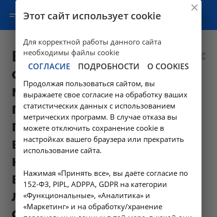
Этот сайт использует cookie
Для корректной работы данного сайта
Вызов бригады
необходимы файлы cookie
СОГЛАСИЕ
ПОДРОБНОСТИ
О COOKIES
скорой
Продолжая пользоваться сайтом, вы
медицинской
выражаете свое согласие на обработку ваших
помощи с
статистических данных с использованием
метрических программ. В случае отказа вы
применением
можете отключить сохранение cookie в
настройках вашего браузера или прекратить
внутривенного
использование сайта.
капельного
Нажимая «Принять все», вы даёте согласие по
введения
152-ФЗ, PIPL, ADPPA, GDPR на категории
лекарственных
«Функциональные», «Аналитика» и
«Маркетинг» и на обработку/хранение
средств (поставка