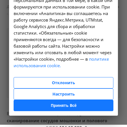
персональных данных в той мере, в какой они
Дуплексное сканирование сосудов мошонки и полового члена
формируются при использовании cookie. При
включении «Аналитика» вы соглашаетесь на
- A04.12.008 в Усолье-Сибирском
работу сервисов Яндекс.Метрика, UTMstat,
Google Analytics для сбора и обработки
статистики. «Обязательные» cookie
Оформите заявку на сайте,
1200 ₽
применяются всегда — для безопасности и
мы свяжемся с вами в
базовой работы сайта. Настройки можно
изменить или отозвать в любой момент через
ближайшее время и ответим
«Настройки cookie», подробнее — в
политике
на все интересующие
использования cookie.
вопросы.
Отклонить
Заказать услугу
Настроить
Принять Всё
В наших клиниках мы проводим
дуплексное
сканирование сосудов мошонки и полового