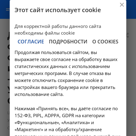
Этот сайт использует cookie
Для корректной работы данного сайта
Дуплексное
необходимы файлы cookie
СОГЛАСИЕ
ПОДРОБНОСТИ
О COOKIES
сканирование
Продолжая пользоваться сайтом, вы
сосудов мошонки
выражаете свое согласие на обработку ваших
и полового члена
статистических данных с использованием
метрических программ. В случае отказа вы
- A04.12.008 в
можете отключить сохранение cookie в
настройках вашего браузера или прекратить
Усолье-
использование сайта.
Сибирском
Нажимая «Принять все», вы даёте согласие по
—
Цены в Усолье-Сибирском
152-ФЗ, PIPL, ADPPA, GDPR на категории
Ультразвуковые диагностические исследования в Усолье-
«Функциональные», «Аналитика» и
Сибирском, НИИКМ
«Маркетинг» и на обработку/хранение
—