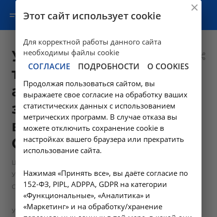
Этот сайт использует cookie
Для корректной работы данного сайта
УЗИ мягких
необходимы файлы cookie
СОГЛАСИЕ
ПОДРОБНОСТИ
О COOKIES
тканей (одна
Продолжая пользоваться сайтом, вы
анатомическая
выражаете свое согласие на обработку ваших
зона) - A04.01.001
статистических данных с использованием
метрических программ. В случае отказа вы
в Усолье-
можете отключить сохранение cookie в
настройках вашего браузера или прекратить
Сибирском
использование сайта.
—
Цены в Усолье-Сибирском
Нажимая «Принять все», вы даёте согласие по
Ультразвуковые диагностические исследования в Усолье-
152-ФЗ, PIPL, ADPPA, GDPR на категории
Сибирском, НИИКМ
«Функциональные», «Аналитика» и
—
«Маркетинг» и на обработку/хранение
УЗИ мягких тканей (одна анатомическая зона) - A04.01.001 в