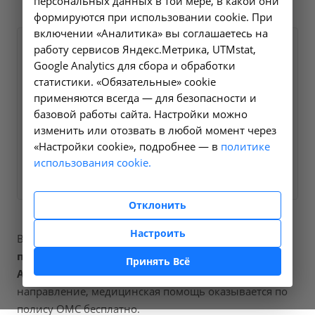
персональных данных в той мере, в какой они
формируются при использовании cookie. При
включении «Аналитика» вы соглашаетесь на
работу сервисов Яндекс.Метрика, UTMstat,
Оформите заявку на сайте,
1300 ₽
Google Analytics для сбора и обработки
мы свяжемся с вами в
статистики. «Обязательные» cookie
ближайшее время и ответим
применяются всегда — для безопасности и
на все интересующие
базовой работы сайта. Настройки можно
вопросы.
изменить или отозвать в любой момент через
«Настройки cookie», подробнее — в
политике
использования cookie.
Заказать услугу
Отклонить
Настроить
В наших клиниках мы проводим
узи
предстательной железы
, код услуги (НМУ)
Принять Всё
A04.21.001
. Для граждан России, у которых есть
направление, медицинская помощь оказывается по
полису ОМС бесплатно.