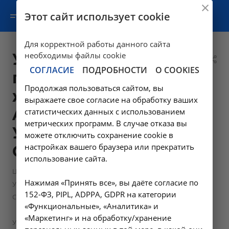
Этот сайт использует cookie
Для корректной работы данного сайта
УЗИ
необходимы файлы cookie
СОГЛАСИЕ
ПОДРОБНОСТИ
О COOKIES
предстательной
Продолжая пользоваться сайтом, вы
железы -
выражаете свое согласие на обработку ваших
A04.21.001 в
статистических данных с использованием
метрических программ. В случае отказа вы
Усолье-
можете отключить сохранение cookie в
настройках вашего браузера или прекратить
Сибирском
использование сайта.
—
Цены в Усолье-Сибирском
Нажимая «Принять все», вы даёте согласие по
Ультразвуковые диагностические исследования в Усолье-
152-ФЗ, PIPL, ADPPA, GDPR на категории
Сибирском, НИИКМ
«Функциональные», «Аналитика» и
—
«Маркетинг» и на обработку/хранение
УЗИ предстательной железы - A04.21.001 в Усолье-Сибирском