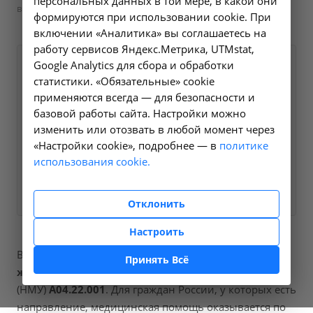
персональных данных в той мере, в какой они
в Усолье-Сибирском
формируются при использовании cookie. При
включении «Аналитика» вы соглашаетесь на
работу сервисов Яндекс.Метрика, UTMstat,
Google Analytics для сбора и обработки
Оформите заявку на сайте,
1000 ₽
статистики. «Обязательные» cookie
мы свяжемся с вами в
применяются всегда — для безопасности и
ближайшее время и ответим
базовой работы сайта. Настройки можно
на все интересующие
изменить или отозвать в любой момент через
вопросы.
«Настройки cookie», подробнее — в
политике
использования cookie.
Заказать услугу
Отклонить
Настроить
В наших клиниках мы проводим
узи щитовидной
Принять Всё
железы и паращитовидных желез
, код услуги
(НМУ)
A04.22.001
. Для граждан России, у которых есть
направление, медицинская помощь оказывается по