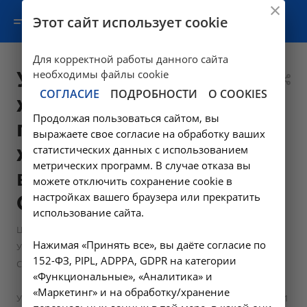
Этот сайт использует cookie
Для корректной работы данного сайта
УЗИ щитовидной
необходимы файлы cookie
СОГЛАСИЕ
ПОДРОБНОСТИ
О COOKIES
железы и
Продолжая пользоваться сайтом, вы
паращитовидных
выражаете свое согласие на обработку ваших
желез - A04.22.001
статистических данных с использованием
метрических программ. В случае отказа вы
в Усолье-
можете отключить сохранение cookie в
настройках вашего браузера или прекратить
Сибирском
использование сайта.
—
Цены в Усолье-Сибирском
Нажимая «Принять все», вы даёте согласие по
Ультразвуковые диагностические исследования в Усолье-
152-ФЗ, PIPL, ADPPA, GDPR на категории
Сибирском, НИИКМ
«Функциональные», «Аналитика» и
—
«Маркетинг» и на обработку/хранение
УЗИ щитовидной железы и паращитовидных желез - A04.22.001