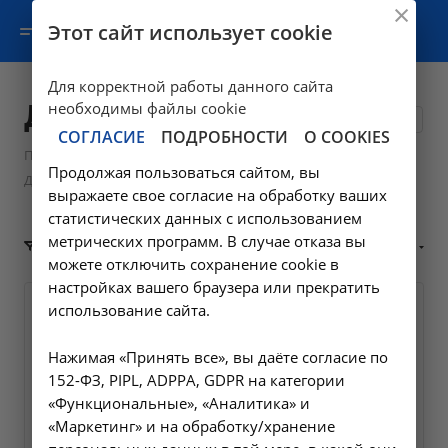
Этот сайт использует cookie
Для корректной работы данного сайта
Диализные растворы
необходимы файлы cookie
1
СОГЛАСИЕ
ПОДРОБНОСТИ
О COOKIES
—
—
Продукция
Жидкости для перитонеального диализа
Продолжая пользоваться сайтом, вы
Диализные растворы
выражаете свое согласие на обработку ваших
статистических данных с использованием
метрических программ. В случае отказа вы
По популярности (убывание)
ФИЛЬТР
можете отключить сохранение cookie в
настройках вашего браузера или прекратить
использование сайта.
Нажимая «Принять все», вы даёте согласие по
152-ФЗ, PIPL, ADPPA, GDPR на категории
«Функциональные», «Аналитика» и
«Маркетинг» и на обработку/хранение