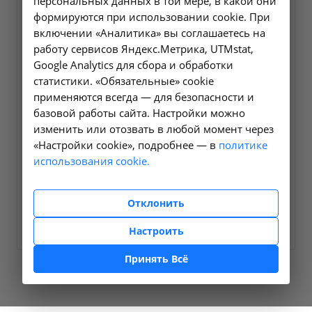
персональных данных в той мере, в какой они
формируются при использовании cookie. При
включении «Аналитика» вы соглашаетесь на
работу сервисов Яндекс.Метрика, UTMstat,
Google Analytics для сбора и обработки
статистики. «Обязательные» cookie
применяются всегда — для безопасности и
базовой работы сайта. Настройки можно
изменить или отозвать в любой момент через
«Настройки cookie», подробнее — в
политике
использования cookie.
Диализные растворы
Диализный раствор Fresenius
Отклонить
Подробнее
Настроить
Принять Всё