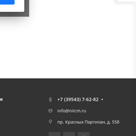
я
+7 (39543) 7-62-82
info@niicm.ru
пр. Красных Партизан, д. 55б