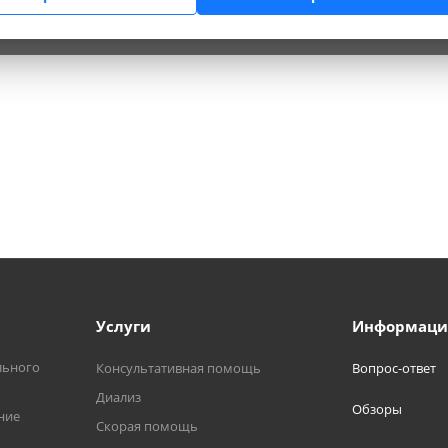
Услуги
Информаци
льного
Консультативная помощь
Вопрос-ответ
Диализ
Обзоры
ние
Скорая помощь