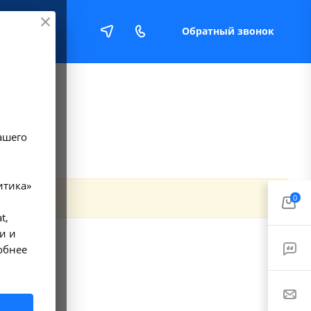
Обратный звонок
Е
ашего
итика»
0
t,
и и
обнее