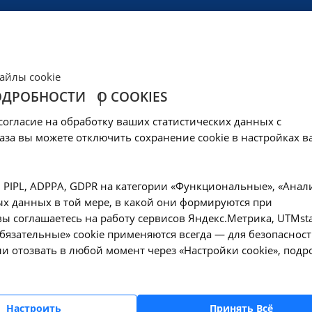
ЦЕНЫ
КЛИНИКА
ОБРАЗОВАНИЕ
СОЦОБЕСПЕЧЕНИ
айлы cookie
ОДРОБНОСТИ
О COOKIES
иклиник
согласие на обработку ваших статистических данных с
аза вы можете отключить сохранение cookie в настройках в
, PIPL, ADPPA, GDPR на категории «Функциональные», «Анал
трудников
х данных в той мере, в какой они формируются при
ы соглашаетесь на работу сервисов Яндекс.Метрика, UTMsta
«Обязательные» cookie применяются всегда — для безопасност
и отозвать в любой момент через «Настройки cookie», подр
Настроить
Принять Всё