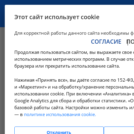
УСЛУГИ
СПЕЦИАЛИСТЫ
Этот сайт использует cookie
Для корректной работы данного сайта необходимы ф
СОГЛАСИЕ
П
Специалисты пол
Продолжая пользоваться сайтом, вы выражаете свое 
использованием метрических программ. В случае отк
—
—
О клинике
Сотрудники
Специалисты поликлиник
браузера или прекратить использование сайта.
Нажимая «Принять все», вы даёте согласие по 152-ФЗ
Нет со
Специалисты поликлиник
и «Маркетинг» и на обработку/хранение персональны
использовании cookie. При включении «Аналитика» в
Google Analytics для сбора и обработки статистики. 
Амбулаторный диализ
базовой работы сайта. Настройки можно изменить ил
— в
политике использования cookie.
Лучевая диагностика
Отклонить