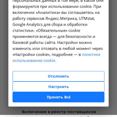
персональных данных в той мере, в какой они
Предоставление социального
формируются при использовании cookie. При
обслуживания
включении «Аналитика» вы соглашаетесь на
204,3 Кб
работу сервисов Яндекс.Метрика, UTMstat,
Google Analytics для сбора и обработки
статистики. «Обязательные» cookie
применяются всегда — для безопасности и
базовой работы сайта. Настройки можно
изменить или отозвать в любой момент через
«Настройки cookie», подробнее — в
политике
Форма заявления о предоставлении
использования cookie.
социальных услуг
248,7 Кб
Отклонить
Настроить
Принять Всё
Включение в реестр поставщиков