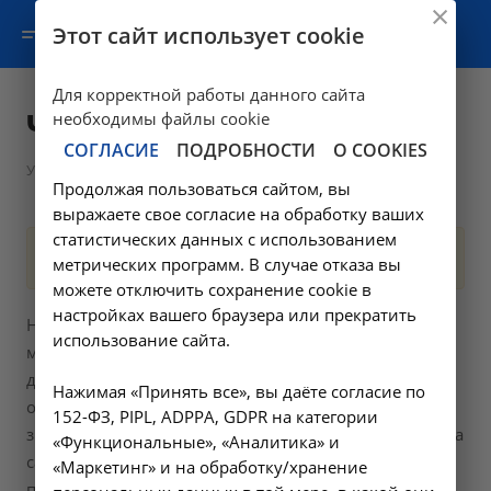
Этот сайт использует cookie
Для корректной работы данного сайта
Чекап
необходимы файлы cookie
СОГЛАСИЕ
ПОДРОБНОСТИ
О COOKIES
—
Услуги
Чекап
Продолжая пользоваться сайтом, вы
выражаете свое согласие на обработку ваших
статистических данных с использованием
Нет услуг
метрических программ. В случае отказа вы
можете отключить сохранение cookie в
настройках вашего браузера или прекратить
На основании принципов доказательной медицины
использование сайта.
мы сформировали специализированные
диагностические программы из наборов
Нажимая «Принять все», вы даёте согласие по
обследований, которые позволяют обнаружить
152-ФЗ, PIPL, ADPPA, GDPR на категории
значимые патологические изменения в организме на
«Функциональные», «Аналитика» и
самых ранних стадиях, пока еще не развилось
«Маркетинг» и на обработку/хранение
полноценное заболевание. Во все программы