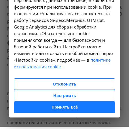
персональных данных в той мере, в какой они
включены осмотр и консультация врача специалиста,
формируются при использовании cookie. При
включении «Аналитика» вы соглашаетесь на
который дает итоговую оценку состояния здоровья. В
работу сервисов Яндекс.Метрика, UTMstat,
результате проведения диагностической программы
Google Analytics для сбора и обработки
(Чек Апа) Вы получаете медицинское заключение с
статистики. «Обязательные» cookie
описанием выявленных отклонений от нормы и
применяются всегда — для безопасности и
факторов риска, установленных диагнозов, а также
базовой работы сайта. Настройки можно
рекомендации профильного специалиста по
изменить или отозвать в любой момент через
дальнейшему образу жизни, необходимой
«Настройки cookie», подробнее — в
политике
профилактике и лечению.
использования cookie.
Отклонить
Check Up (Чек ап) – это набор обследований,
Настроить
направленный на выявление факторов риска,
Принять Всё
признаков развития или диагностических критериев
тяжелых заболеваний, снижающих
продолжительность и качество жизни человека.