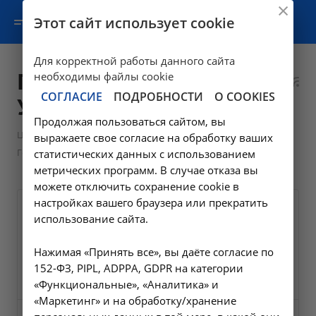
Этот сайт использует cookie
Для корректной работы данного сайта
Гемодиализ в
необходимы файлы cookie
СОГЛАСИЕ
ПОДРОБНОСТИ
О COOKIES
Усолье-Сибирском
Продолжая пользоваться сайтом, вы
—
Цены в Усолье-Сибирском
выражаете свое согласие на обработку ваших
Гемодиализ в Усолье-Сибирском
статистических данных с использованием
метрических программ. В случае отказа вы
можете отключить сохранение cookie в
настройках вашего браузера или прекратить
Гемодиализ
использование сайта.
A18.05.002
Нажимая «Принять все», вы даёте согласие по
10000 ₽
Заказать услугу
152-ФЗ, PIPL, ADPPA, GDPR на категории
«Функциональные», «Аналитика» и
«Маркетинг» и на обработку/хранение