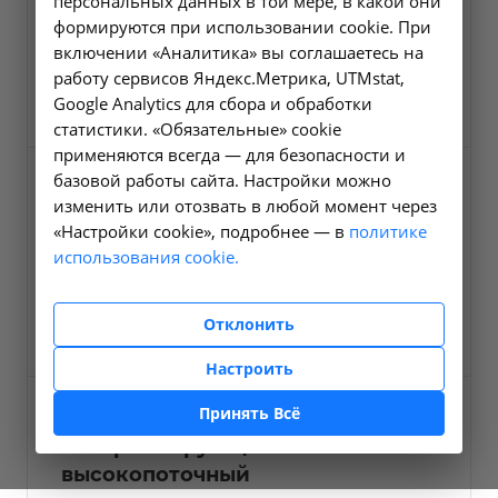
персональных данных в той мере, в какой они
Гемодиафильтрация
формируются при использовании cookie. При
A18.05.011
включении «Аналитика» вы соглашаетесь на
работу сервисов Яндекс.Метрика, UTMstat,
12000 ₽
Заказать услугу
Google Analytics для сбора и обработки
статистики. «Обязательные» cookie
применяются всегда — для безопасности и
базовой работы сайта. Настройки можно
Гемодиализ
изменить или отозвать в любой момент через
интермитирующий
«Настройки cookie», подробнее — в
политике
низкопоточный
использования cookie.
А18.05.002.002
6600 ₽
Заказать услугу
Отклонить
Настроить
Принять Всё
Гемодиализ
интермитирующий
высокопоточный