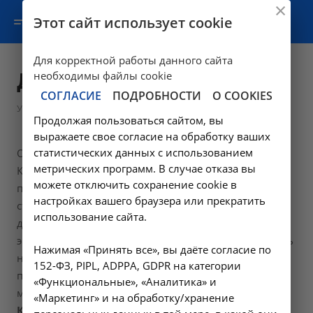
Этот сайт использует cookie
Для корректной работы данного сайта
Диализ
необходимы файлы cookie
СОГЛАСИЕ
ПОДРОБНОСТИ
О COOKIES
—
Услуги
Диализ
Продолжая пользоваться сайтом, вы
выражаете свое согласие на обработку ваших
статистических данных с использованием
Основным направлением деятельности НИИ
метрических программ. В случае отказа вы
КЛИНИЧЕСКОЙ МЕДИЦИНЫ является проведение
можете отключить сохранение cookie в
процедуры диализа для пациентов с терминальной
настройках вашего браузера или прекратить
стадией болезни почек. Позвоните в один из наших
использование сайта.
диализных центров и мы проведем небольшую
экскурсию. Если Вам понравится - поможем получить
Нажимая «Принять все», вы даёте согласие по
направление в наш диализный центр! Если Вы
152-ФЗ, PIPL, ADPPA, GDPR на категории
путешествуете по россии или едете в командировку
«Функциональные», «Аналитика» и
мы проведем Вам гостевой диализ.
«Маркетинг» и на обработку/хранение
Контактные телефоны: