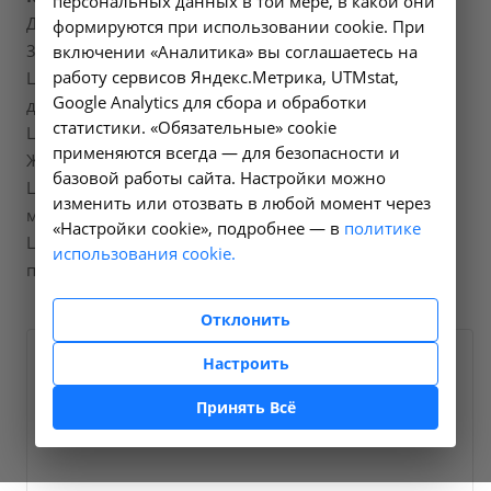
персональных данных в той мере, в какой они
Диализный центр Москва, Просторная, д.3 +7 (495)
формируются при использовании cookie. При
320-77-97
включении «Аналитика» вы соглашаетесь на
работу сервисов Яндекс.Метрика, UTMstat,
Центр амбулаторного диализа Иркутск, Коммунаров,
Google Analytics для сбора и обработки
д.16 +7 (3952) 28-09-20
статистики. «Обязательные» cookie
Центр амбулаторного диализа Иркутск, 2-я
применяются всегда — для безопасности и
Железнодорожная, д.5 +7 (3952) 28-08-89
базовой работы сайта. Настройки можно
Центр амбулаторного диализа Ангарск, 7А
изменить или отозвать в любой момент через
микрорайон, д.35 +7 (3952) 50-72-00
«Настройки cookie», подробнее — в
политике
Центр амбулаторного диализа Усолье-Сибирское,
использования cookie.
проспект Красных Партизан, д.55Б +7 (39543) 7-62-82
Отклонить
Настроить
Принять Всё