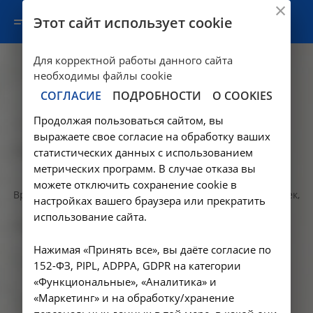
Этот сайт использует cookie
Для корректной работы данного сайта
необходимы файлы cookie
СОГЛАСИЕ
ПОДРОБНОСТИ
О COOKIES
Продолжая пользоваться сайтом, вы
выражаете свое согласие на обработку ваших
статистических данных с использованием
Нефрология
метрических программ. В случае отказа вы
можете отключить сохранение cookie в
Врач нефролог диагностирует и лечит заболевания почек,
настройках вашего браузера или прекратить
занимается профилактикой осложнений хронической
использование сайта.
болезни почек, таких как анемия, артериальная
гипертония, минерально-костные нарушения,
Нажимая «Принять все», вы даёте согласие по
метаболический ацидоз, электролитные нарушения. В
Подробнее
152-ФЗ, PIPL, ADPPA, GDPR на категории
случае повышения креатинина, мочевины, фосфора крови,
«Функциональные», «Аналитика» и
белка или эритроцитов в моче - Запишитесь на
«Маркетинг» и на обработку/хранение
консультацию нефролога!