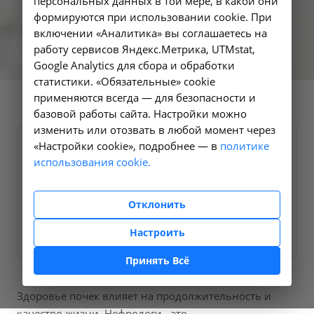
персональных данных в той мере, в какой они
формируются при использовании cookie. При
включении «Аналитика» вы соглашаетесь на
работу сервисов Яндекс.Метрика, UTMstat,
Google Analytics для сбора и обработки
статистики. «Обязательные» cookie
применяются всегда — для безопасности и
базовой работы сайта. Настройки можно
изменить или отозвать в любой момент через
«Настройки cookie», подробнее — в
политике
Пришлите нам Вашу контактную
использования cookie.
информацию и мы свяжемся с Вами в
ближайшее время
Отклонить
Заказать услугу
?
Настроить
Принять Всё
Здоровье почек влияет на продолжительность и
качество жизни. Нефрологи - это