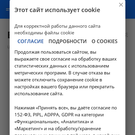
Этот сайт использует cookie
Для корректной работы данного сайта
Витамины
необходимы файлы cookie
СОГЛАСИЕ
ПОДРОБНОСТИ
О COOKIES
—
Цены в Усолье-Сибирском
Лабораторные исследования
Продолжая пользоваться сайтом, вы
—
Витамины
выражаете свое согласие на обработку ваших
статистических данных с использованием
метрических программ. В случае отказа вы
можете отключить сохранение cookie в
Исследование уровня
настройках вашего браузера или прекратить
фолиевой кислоты в
использование сайта.
сыворотке крови
A09.05.080
Нажимая «Принять все», вы даёте согласие по
152-ФЗ, PIPL, ADPPA, GDPR на категории
595 ₽
Заказать услугу
«Функциональные», «Аналитика» и
«Маркетинг» и на обработку/хранение