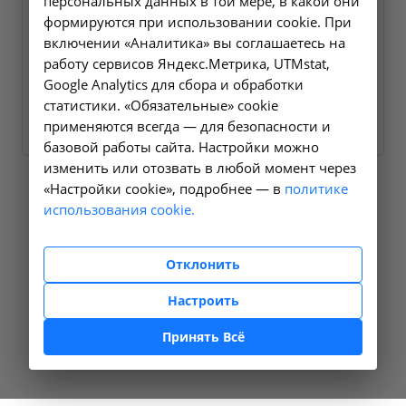
персональных данных в той мере, в какой они
формируются при использовании cookie. При
Исследование уровня
включении «Аналитика» вы соглашаетесь на
Витамин Д3 (25-ОН) в крови
работу сервисов Яндекс.Метрика, UTMstat,
A09.05.235
Google Analytics для сбора и обработки
статистики. «Обязательные» cookie
1845 ₽
Заказать услугу
применяются всегда — для безопасности и
базовой работы сайта. Настройки можно
изменить или отозвать в любой момент через
«Настройки cookie», подробнее — в
политике
использования cookie.
Отклонить
Настроить
Принять Всё