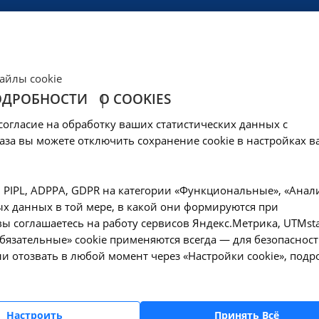
ЦЕНЫ
КЛИНИКА
ОБРАЗОВАНИЕ
СОЦОБЕСПЕЧЕНИ
айлы cookie
ОДРОБНОСТИ
О COOKIES
ика
согласие на обработку ваших статистических данных с
аза вы можете отключить сохранение cookie в настройках в
, PIPL, ADPPA, GDPR на категории «Функциональные», «Анал
трудников
х данных в той мере, в какой они формируются при
ы соглашаетесь на работу сервисов Яндекс.Метрика, UTMsta
«Обязательные» cookie применяются всегда — для безопасност
и отозвать в любой момент через «Настройки cookie», подр
Настроить
Принять Всё