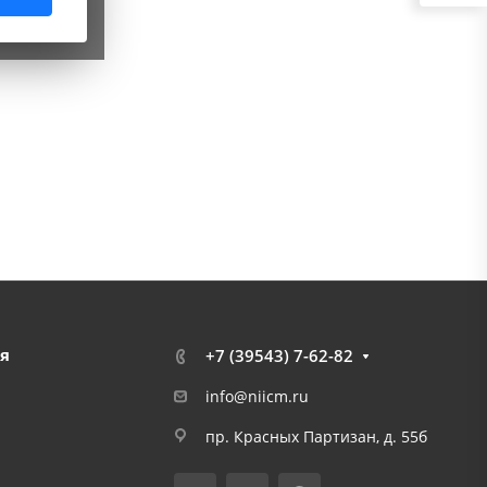
я
+7 (39543) 7-62-82
info@niicm.ru
пр. Красных Партизан, д. 55б