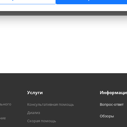
Услуги
Информаци
льного
Консультативная помощь
Вопрос-ответ
Диализ
Обзоры
ние
Скорая помощь