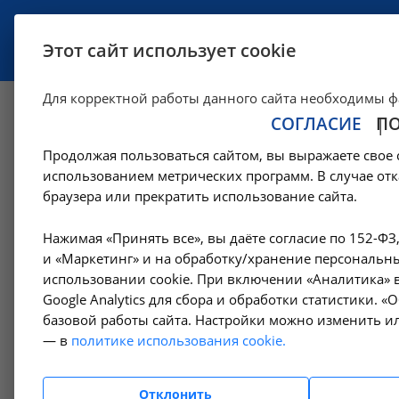
УСЛУГИ
СПЕЦИАЛИСТЫ
Этот сайт использует cookie
Для корректной работы данного сайта необходимы ф
СОГЛАСИЕ
П
Лучевая диагност
Продолжая пользоваться сайтом, вы выражаете свое 
использованием метрических программ. В случае отк
—
—
О клинике
Сотрудники
Лучевая диагностика
браузера или прекратить использование сайта.
Нажимая «Принять все», вы даёте согласие по 152-ФЗ
Нет со
Специалисты поликлиник
и «Маркетинг» и на обработку/хранение персональны
использовании cookie. При включении «Аналитика» в
Google Analytics для сбора и обработки статистики. 
Амбулаторный диализ
базовой работы сайта. Настройки можно изменить ил
— в
политике использования cookie.
Лучевая диагностика
Отклонить