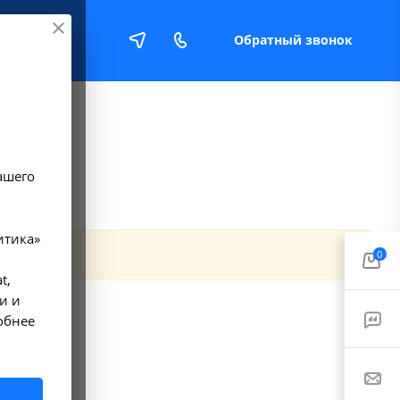
Обратный звонок
Е
ашего
итика»
0
t,
и и
обнее