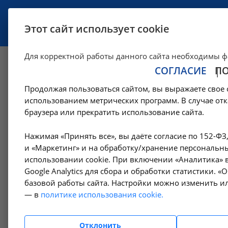
УСЛУГИ
СПЕЦИАЛИСТЫ
Этот сайт использует cookie
Для корректной работы данного сайта необходимы ф
СОГЛАСИЕ
П
Материально-тех
Продолжая пользоваться сайтом, вы выражаете свое 
использованием метрических программ. В случае отк
—
Образование
Материально-техническое обеспечение
браузера или прекратить использование сайта.
Нажимая «Принять все», вы даёте согласие по 152-ФЗ
Для нор
Основные сведения
и «Маркетинг» и на обработку/хранение персональны
следующи
использовании cookie. При включении «Аналитика» в
- учебны
Google Analytics для сбора и обработки статистики. 
- комнат
Руководство
базовой работы сайта. Настройки можно изменить ил
- интера
— в
политике использования cookie.
- персон
Сотрудники
- мульти
Отклонить
- нагляд