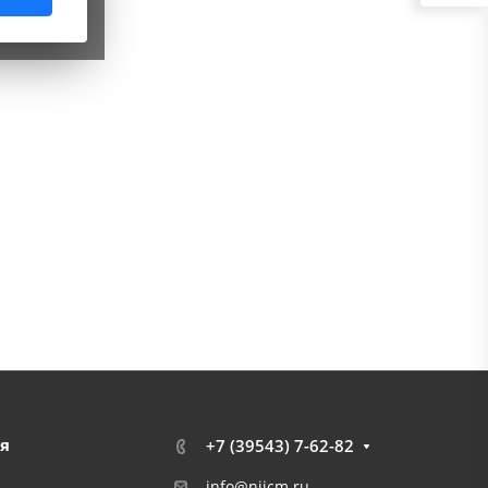
я
+7 (39543) 7-62-82
info@niicm.ru