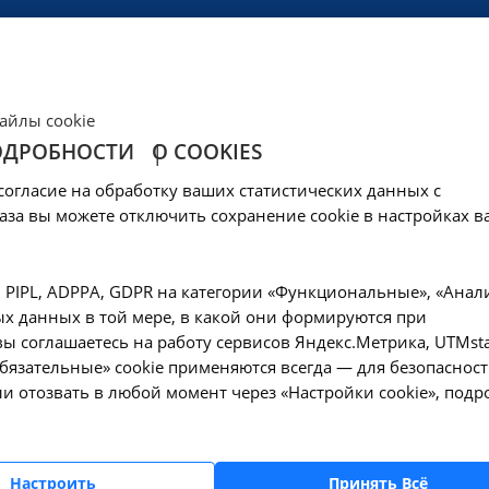
ЦЕНЫ
КЛИНИКА
ОБРАЗОВАНИЕ
СОЦОБЕСПЕЧЕНИ
айлы cookie
ОДРОБНОСТИ
О COOKIES
ническое обеспече
согласие на обработку ваших статистических данных с
аза вы можете отключить сохранение cookie в настройках в
, PIPL, ADPPA, GDPR на категории «Функциональные», «Анал
мального функционирования и развития образовательног
х данных в той мере, в какой они формируются при
е ресурсы:
ы соглашаетесь на работу сервисов Яндекс.Метрика, UTMsta
е классы;
«Обязательные» cookie применяются всегда — для безопасност
а для преподавателей;
и отозвать в любой момент через «Настройки cookie», подр
ктивные панели;
альные компьютеры и оргтехника;
медиа проектор;
Настроить
Принять Всё
ные пособия и информационные плакаты.