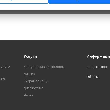
Услуги
Информаци
льного
Консультативная помощь
Вопрос-ответ
Диализ
Обзоры
ние
Скорая помощь
Диагностика
Чекап