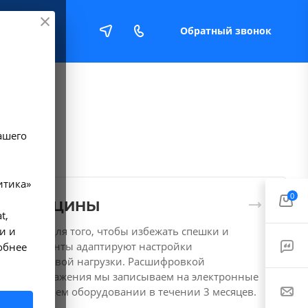
Обратный звонок
Е
ашего
итика»
0
ОЙ МЕДИЦИНЫ
t,
и и
ситуации для того, чтобы избежать спешки и
тгенлаборанты адаптируют настройки
обнее
зации лучевой нагрузки. Расшифровкой
нные изображения мы записываем на электронные
ятся в нашем оборудовании в течении 3 месяцев.