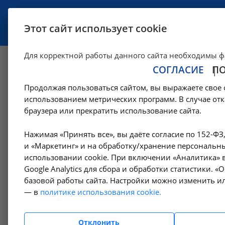
УСЛУГИ
СПЕЦИАЛИСТЫ
Этот сайт использует cookie
Для корректной работы данного сайта необходимы ф
СОГЛАСИЕ
П
Обзоры
Продолжая пользоваться сайтом, вы выражаете свое 
использованием метрических программ. В случае отк
Обзоры
браузера или прекратить использование сайта.
Нажимая «Принять все», вы даёте согласие по 152-ФЗ
и «Маркетинг» и на обработку/хранение персональны
Лу
использовании cookie. При включении «Аналитика» в
Google Analytics для сбора и обработки статистики. 
Мы 
дис
базовой работы сайта. Настройки можно изменить ил
обо
— в
политике использования cookie.
рез
нос
Отклонить
Кач