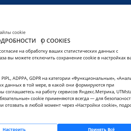
ЦЕНЫ
КЛИНИКА
ОБРАЗОВАНИЕ
СОЦОБЕСПЕЧЕНИ
айлы cookie
ОДРОБНОСТИ
О COOKIES
согласие на обработку ваших статистических данных с
аза вы можете отключить сохранение cookie в настройках в
, PIPL, ADPPA, GDPR на категории «Функциональные», «Анал
х данных в той мере, в какой они формируются при
чевая диагностика в НИИ КЛИНИЧЕСК
ы соглашаетесь на работу сервисов Яндекс.Метрика, UTMsta
«Обязательные» cookie применяются всегда — для безопасност
выделяем время на исследования в зависимости от каждой 
комфорта у медицинских работников и пациента. Наши рен
и отозвать в любой момент через «Настройки cookie», подр
рудования для получения качественных снимков и миними
ультатов занимаются опытные врачи рентгенологи. Получе
ители и передаем пациентам. Результаты обследования хран
Настроить
Принять Всё
ественные...