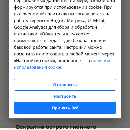
персональных данных в той мере, в какой они
формируются при использовании cookie. При
включении «Аналитика» вы соглашаетесь на
работу сервисов Яндекс.Метрика, UTMstat,
Удаление полипа анального
Google Analytics для сбора и обработки
канала и прямой кишки
статистики. «Обязательные» cookie
А16.19.017
применяются всегда — для безопасности и
базовой работы сайта. Настройки можно
3600 ₽
Заказать услугу
изменить или отозвать в любой момент через
«Настройки cookie», подробнее — в
политике
использования cookie.
Тромбэктомия
геморроидальных узлов
Отклонить
А16.19.044
Настроить
7600 ₽
Заказать услугу
Принять Всё
Вскрытие острого гнойного