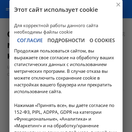
Этот сайт использует cookie
Для корректной работы данного сайта
Операции и
необходимы файлы cookie
СОГЛАСИЕ
ПОДРОБНОСТИ
О COOKIES
манипуляции
Продолжая пользоваться сайтом, вы
колопроктолога
выражаете свое согласие на обработку ваших
статистических данных с использованием
—
Цены в Усолье-Сибирском
метрических программ. В случае отказа вы
Операции и манипуляции колопроктолога
можете отключить сохранение cookie в
настройках вашего браузера или прекратить
использование сайта.
Удаление полипа тонкой
Нажимая «Принять все», вы даёте согласие по
кишки эндоскопическое
152-ФЗ, PIPL, ADPPA, GDPR на категории
А16.17.020
«Функциональные», «Аналитика» и
«Маркетинг» и на обработку/хранение
2800 ₽
Заказать услугу