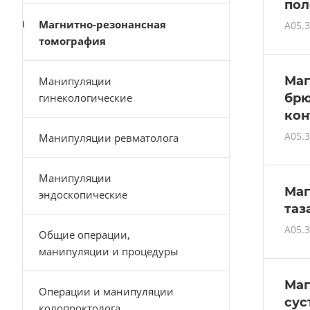
пол
Магнитно-резонансная
A05.3
томография
Маг
Манипуляции
гинекологические
брю
кон
A05.3
Манипуляции ревматолога
Манипуляции
Маг
эндоскопические
таз
A05.3
Общие операции,
манипуляции и процедуры
Маг
Операции и манипуляции
сус
колопроктолога