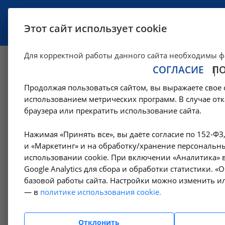
УСЛУГИ
СПЕЦИАЛИСТЫ
Этот сайт использует cookie
Для корректной работы данного сайта необходимы ф
СОГЛАСИЕ
П
Магнитно-резона
Продолжая пользоваться сайтом, вы выражаете свое 
использованием метрических программ. В случае отк
—
Цены в Усолье-Сибирском
Магнитно-резонансная томограф
браузера или прекратить использование сайта.
Нажимая «Принять все», вы даёте согласие по 152-ФЗ
Амбулаторно-
и «Маркетинг» и на обработку/хранение персональны
Маг
поликлинические услуги
использовании cookie. При включении «Аналитика» в
кон
Google Analytics для сбора и обработки статистики. 
A05.2
базовой работы сайта. Настройки можно изменить ил
Гемодиализ
— в
политике использования cookie.
Денситометрия
Маг
Отклонить