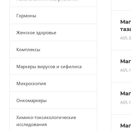
Гормоны
Маг
таз
Женское здоровье
A05.3
Комплексы
Маг
Маркеры вирусов и сифилиса
A05.1
Микроскопия
Маг
Онкомаркеры
A05.1
Химико-токсикологические
исследования
Маг