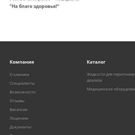
"На благо здоровья!"
Компания
Каталог
Жидкости для перитонеа
О клинике
диализа
Специалисты
Медицинское оборудова
Возможности
Отзывы
Вакансии
Лицензии
Документы