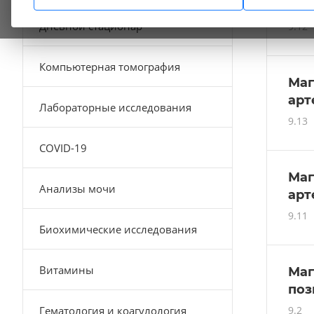
ве
Дневной стационар
9.12
Компьютерная томография
Маг
арт
Лабораторные исследования
9.13
COVID-19
Маг
Анализы мочи
арт
9.11
Биохимические исследования
Витамины
Маг
поз
Гематология и коагулология
9.2