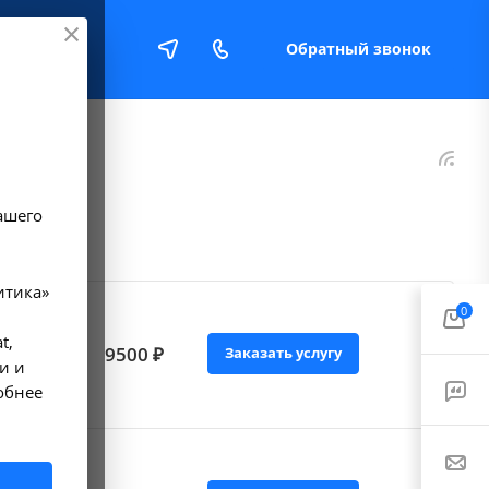
Обратный звонок
Е
ашего
итика»
0
зга с
t,
9500 ₽
Заказать услугу
и и
обнее
зга +