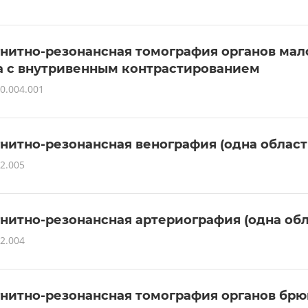
нитно-резонансная томография органов мал
а с внутривенным контрастированием
0.004.001
нитно-резонансная венография (одна област
2.005
нитно-резонансная артериография (одна обл
2.004
нитно-резонансная томография органов бр