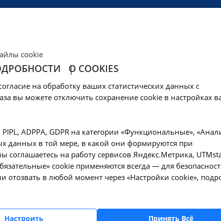
ЦЕНЫ
КЛИНИКА
ОБРАЗОВАНИЕ
СОЦОБЕСПЕЧЕНИ
айлы cookie
ОДРОБНОСТИ
О COOKIES
нсная томография
согласие на обработку ваших статистических данных с
аза вы можете отключить сохранение cookie в настройках в
ия
, PIPL, ADPPA, GDPR на категории «Функциональные», «Анал
х данных в той мере, в какой они формируются при
нитно-резонансная томография головного мо
ы соглашаетесь на работу сервисов Яндекс.Метрика, UTMsta
трастированием
«Обязательные» cookie применяются всегда — для безопасност
3.009.001
и отозвать в любой момент через «Настройки cookie», подр
нитно-резонансная томография головного мо
Настроить
Принять Всё