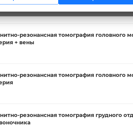
ны
нитно-резонансная томография головного мо
ерия + вены
нитно-резонансная томография головного мо
ерия
нитно-резонансная томография грудного от
воночника