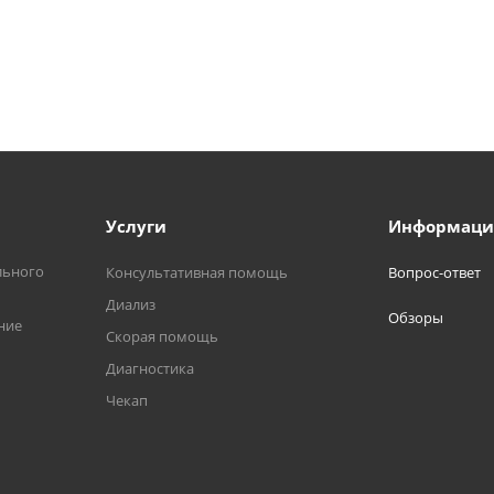
Услуги
Информаци
льного
Консультативная помощь
Вопрос-ответ
Диализ
Обзоры
ние
Скорая помощь
Диагностика
Чекап