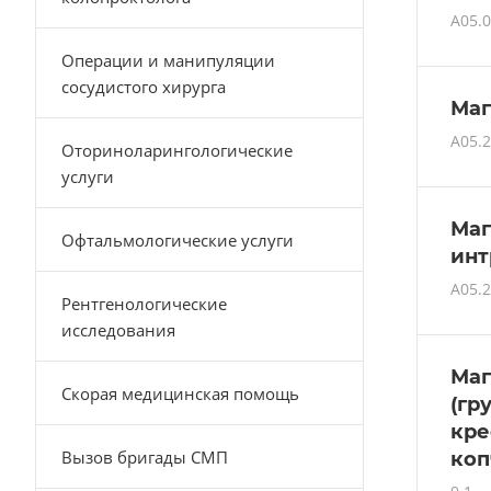
A05.0
Операции и манипуляции
сосудистого хирурга
Маг
A05.2
Оториноларингологические
услуги
Маг
Офтальмологические услуги
инт
A05.2
Рентгенологические
исследования
Маг
Скорая медицинская помощь
(гр
кре
Вызов бригады СМП
коп