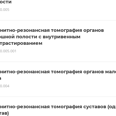
ости
0.005
нитно-резонансная томография органов
шной полости с внутривенным
трастированием
0.005.001
нитно-резонансная томография органов мал
а
0.004
нитно-резонансная томография суставов (о
тав)