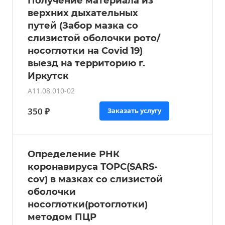
Получение материала из
верхних дыхательных
путей (Забор мазка со
слизистой оболочки рото/
носоглотки на Covid 19)
выезд на территорию г.
Иркутск
A11.08.010-02
350 ₽
Заказать услугу
Определение РНК
коронавируса ТОРС(SARS-
cov) в мазках со слизистой
оболочки
носоглотки(ротоглотки)
методом ПЦР