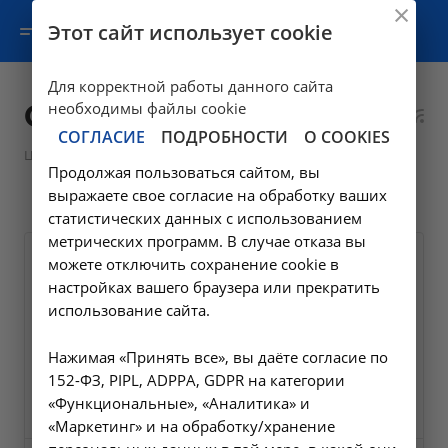
Этот сайт использует cookie
Для корректной работы данного сайта
COVID-19
необходимы файлы cookie
СОГЛАСИЕ
ПОДРОБНОСТИ
О COOKIES
—
Цены в Усолье-Сибирском
Лабораторные исследования
Продолжая пользоваться сайтом, вы
—
COVID-19
выражаете свое согласие на обработку ваших
статистических данных с использованием
метрических программ. В случае отказа вы
можете отключить сохранение cookie в
Выдача сертификата на
настройках вашего браузера или прекратить
английском языке с
использование сайта.
присвоением QR кода
21.2
Нажимая «Принять все», вы даёте согласие по
152-ФЗ, PIPL, ADPPA, GDPR на категории
400 ₽
Заказать услугу
«Функциональные», «Аналитика» и
«Маркетинг» и на обработку/хранение