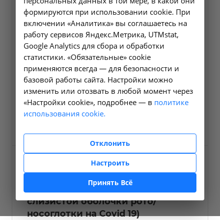
персональных данных в той мере, в какой они
формируются при использовании cookie. При
Получение материала из
включении «Аналитика» вы соглашаетесь на
верхних дыхательных
работу сервисов Яндекс.Метрика, UTMstat,
путей (Забор мазка со
Google Analytics для сбора и обработки
слизистой оболочки рото/
статистики. «Обязательные» cookie
носоглотки на Covid 19)
применяются всегда — для безопасности и
выезд за пределы г.
базовой работы сайта. Настройки можно
Иркутск
изменить или отозвать в любой момент через
«Настройки cookie», подробнее — в
политике
A11.08.010-03
использования cookie.
500 ₽
Заказать услугу
Отклонить
Настроить
Получение материала из
верхних дыхательных
Принять Всё
путей (Забор мазка со
слизистой оболочки рото/
носоглотки на Covid 19)